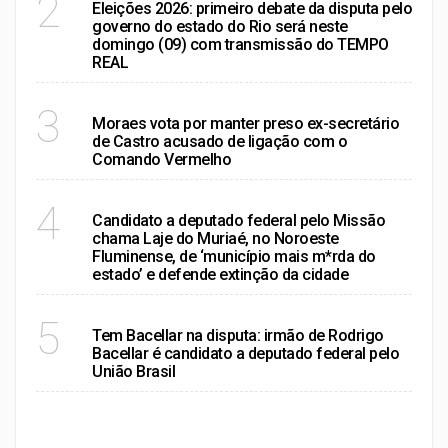
2
Eleições 2026: primeiro debate da disputa pelo
governo do estado do Rio será neste
domingo (09) com transmissão do TEMPO
REAL
RIO DE JANEIRO
3
Moraes vota por manter preso ex-secretário
de Castro acusado de ligação com o
Comando Vermelho
RIO DE JANEIRO
4
Candidato a deputado federal pelo Missão
chama Laje do Muriaé, no Noroeste
Fluminense, de ‘município mais m*rda do
estado’ e defende extinção da cidade
RIO DE JANEIRO
5
Tem Bacellar na disputa: irmão de Rodrigo
Bacellar é candidato a deputado federal pelo
União Brasil
VER MAIS