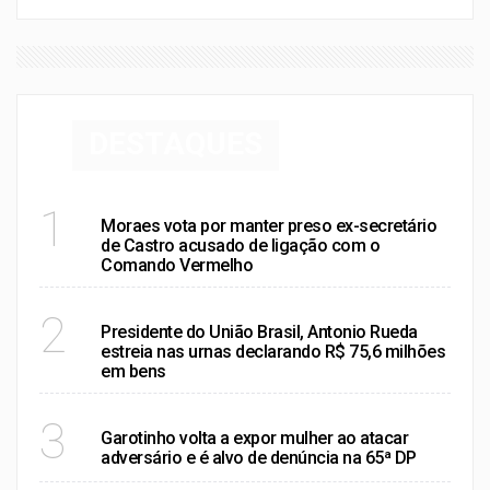
DESTAQUES
RIO DE JANEIRO
1
Moraes vota por manter preso ex-secretário
de Castro acusado de ligação com o
Comando Vermelho
RIO DE JANEIRO
2
Presidente do União Brasil, Antonio Rueda
estreia nas urnas declarando R$ 75,6 milhões
em bens
POLÍTICA
3
Garotinho volta a expor mulher ao atacar
adversário e é alvo de denúncia na 65ª DP