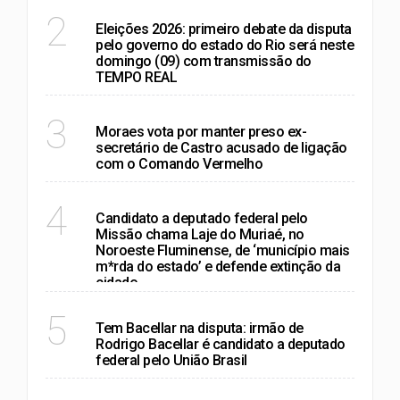
RIO DE JANEIRO
2
Eleições 2026: primeiro debate da disputa
pelo governo do estado do Rio será neste
domingo (09) com transmissão do
TEMPO REAL
RIO DE JANEIRO
3
Moraes vota por manter preso ex-
secretário de Castro acusado de ligação
com o Comando Vermelho
RIO DE JANEIRO
4
Candidato a deputado federal pelo
Missão chama Laje do Muriaé, no
Noroeste Fluminense, de ‘município mais
m*rda do estado’ e defende extinção da
cidade
RIO DE JANEIRO
5
Tem Bacellar na disputa: irmão de
Rodrigo Bacellar é candidato a deputado
federal pelo União Brasil
VER MAIS