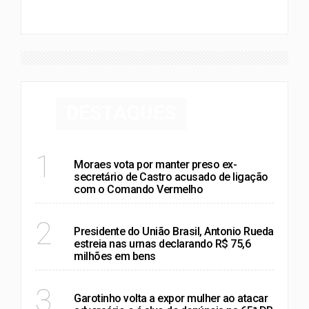
DESTAQUES
RIO DE JANEIRO
1
Moraes vota por manter preso ex-
secretário de Castro acusado de ligação
com o Comando Vermelho
RIO DE JANEIRO
2
Presidente do União Brasil, Antonio Rueda
estreia nas urnas declarando R$ 75,6
milhões em bens
POLÍTICA
3
Garotinho volta a expor mulher ao atacar