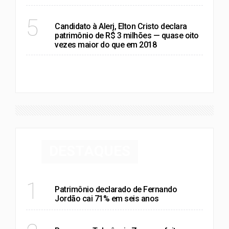
RIO DE JANEIRO
5
Candidato à Alerj, Elton Cristo declara
patrimônio de R$ 3 milhões — quase oito
vezes maior do que em 2018
VER MAIS
DESTAQUES
RIO DE JANEIRO
1
Patrimônio declarado de Fernando
Jordão cai 71% em seis anos
RIO DE JANEIRO