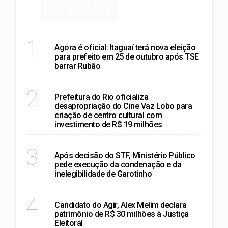
ÚLTIMAS
RIO DE JANEIRO
1
Agora é oficial: Itaguaí terá nova eleição
para prefeito em 25 de outubro após TSE
barrar Rubão
RIO DE JANEIRO
2
Prefeitura do Rio oficializa
desapropriação do Cine Vaz Lobo para
criação de centro cultural com
investimento de R$ 19 milhões
RIO DE JANEIRO
3
Após decisão do STF, Ministério Público
pede execução da condenação e da
inelegibilidade de Garotinho
RIO DE JANEIRO
4
Candidato do Agir, Alex Melim declara
patrimônio de R$ 30 milhões à Justiça
Eleitoral