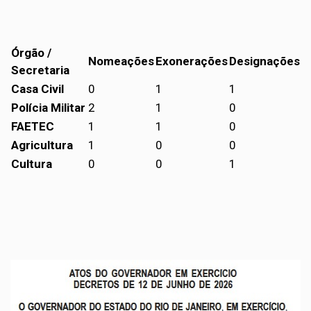
Órgão /
Nomeações
Exonerações
Designações
Secretaria
Casa Civil
0
1
1
Polícia Militar
2
1
0
FAETEC
1
1
0
Agricultura
1
0
0
Cultura
0
0
1