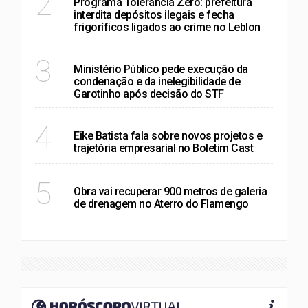
2
Programa Tolerância Zero: prefeitura
interdita depósitos ilegais e fecha
frigoríficos ligados ao crime no Leblon
POLÍTICA
3
Ministério Público pede execução da
condenação e da inelegibilidade de
Garotinho após decisão do STF
RIO DE JANEIRO
4
Eike Batista fala sobre novos projetos e
trajetória empresarial no Boletim Cast
RIO DE JANEIRO
5
Obra vai recuperar 900 metros de galeria
de drenagem no Aterro do Flamengo