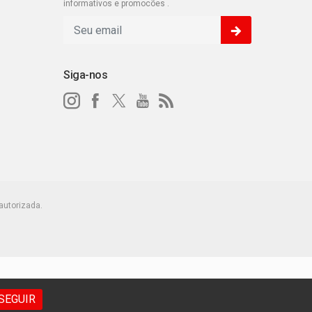
informativos e promocões .
Siga-nos
autorizada.
SEGUIR