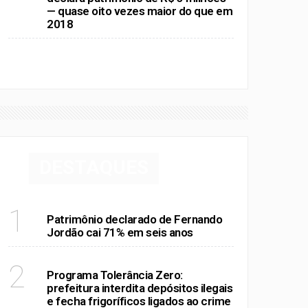
— quase oito vezes maior do que em
2018
VER MAIS
DESTAQUES
RIO DE JANEIRO
1
Patrimônio declarado de Fernando
Jordão cai 71% em seis anos
RIO DE JANEIRO
2
Programa Tolerância Zero:
prefeitura interdita depósitos ilegais
e fecha frigoríficos ligados ao crime