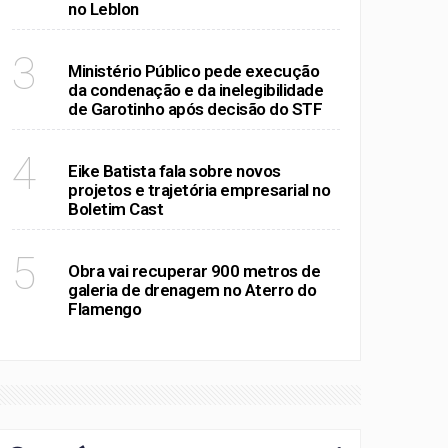
no Leblon
POLÍTICA
3
Ministério Público pede execução
da condenação e da inelegibilidade
de Garotinho após decisão do STF
RIO DE JANEIRO
4
Eike Batista fala sobre novos
projetos e trajetória empresarial no
Boletim Cast
RIO DE JANEIRO
5
Obra vai recuperar 900 metros de
galeria de drenagem no Aterro do
Flamengo