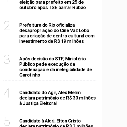
eleição para prefeito em 25 de
bilidade de Garotinho
outubro após TSE barrar Rubão
RIO DE JANEIRO
2
Prefeitura do Rio oficializa
desapropriação do Cine Vaz Lobo
para criação de centro cultural com
investimento de R$ 19 milhões
RIO DE JANEIRO
3
Após decisão do STF, Ministério
Público pede execução da
condenação e da inelegibilidade de
Garotinho
RIO DE JANEIRO
4
Candidato do Agir, Alex Melim
declara patrimônio de R$ 30 milhões
à Justiça Eleitoral
RIO DE JANEIRO
5
Candidato à Alerj, Elton Cristo
declara patrimônio de R$ 3 milhões