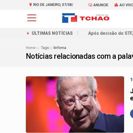
RIO DE JANEIRO, 07/08/
ANUNCIE
AO VIV
2026
Candidato do Agir, Al
ÚLTIMAS NOTÍCIAS
Candidato à Alerj, E
Home
Tags
linfoma
Notícias relacionadas com a pal
De R$ 97 mil a R$ 2
Estado quer criar li
Patrimônio declarad
1
Deputada Carla Macha
Programa Tolerância Z
Agora é oficial: Itag
Prefeitura do Rio of
milhões