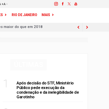
A +
A -
ES
RIO DE JANEIRO
MAIS
95% desde 2012
resas com dívida acima de R$ 15 milhões
s ligados ao crime no Leblon
ÚLTIMAS
 ao crime em publicação nas redes
RIO DE JANEIRO
1
overno do estado
Após decisão do STF, Ministério
Público pede execução da
bilidade de Garotinho
condenação e da inelegibilidade de
Garotinho
al
zes maior do que em 2018
RIO DE JANEIRO