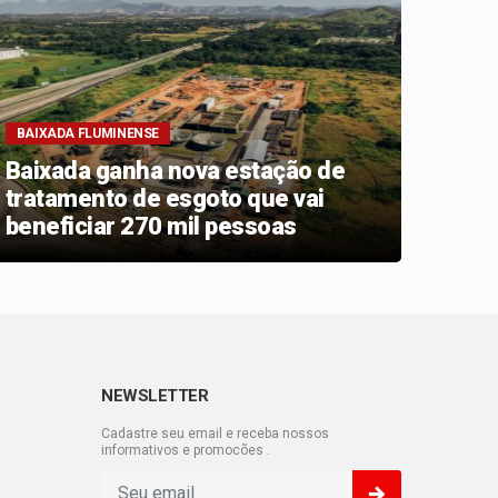
BAIXADA FLUMINENSE
BAIXA
Baixada ganha nova estação de
Nova
tratamento de esgoto que vai
rede
beneficiar 270 mil pessoas
e am
segu
NEWSLETTER
Cadastre seu email e receba nossos
informativos e promocões .