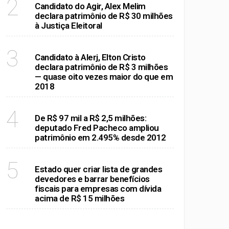
2
Candidato do Agir, Alex Melim
declara patrimônio de R$ 30 milhões
à Justiça Eleitoral
RIO DE JANEIRO
3
Candidato à Alerj, Elton Cristo
declara patrimônio de R$ 3 milhões
— quase oito vezes maior do que em
2018
RIO DE JANEIRO
4
De R$ 97 mil a R$ 2,5 milhões:
deputado Fred Pacheco ampliou
patrimônio em 2.495% desde 2012
RIO DE JANEIRO
5
Estado quer criar lista de grandes
devedores e barrar benefícios
fiscais para empresas com dívida
acima de R$ 15 milhões
VER MAIS