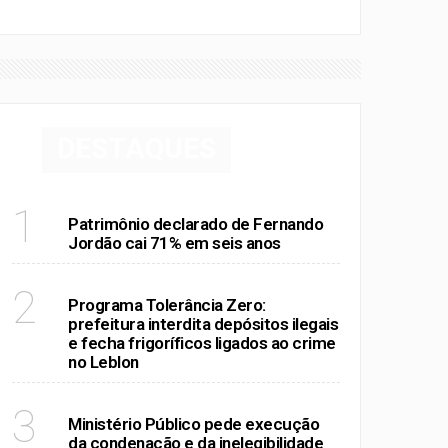
DESTAQUES
RIO DE JANEIRO
1
Patrimônio declarado de Fernando
Jordão cai 71% em seis anos
RIO DE JANEIRO
2
Programa Tolerância Zero:
prefeitura interdita depósitos ilegais
e fecha frigoríficos ligados ao crime
no Leblon
POLÍTICA
3
Ministério Público pede execução
da condenação e da inelegibilidade