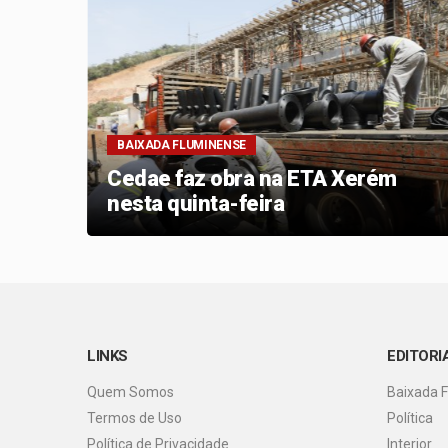
BAIXADA FLUMINENSE
em
Cedae faz obra na ETA Xerém
nesta quinta-feira
LINKS
EDITORI
Quem Somos
Baixada 
Termos de Uso
Política
Política de Privacidade
Interior