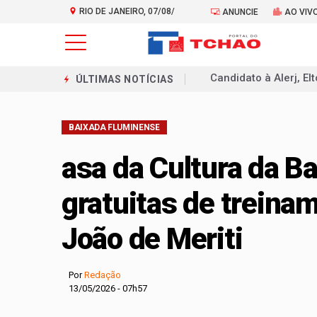
RIO DE JANEIRO, 07/08/
ANUNCIE
AO VIV
2026
De R$ 97 mil a R$ 2
ÚLTIMAS NOTÍCIAS
Estado quer criar li
BAIXADA FLUMINENSE
Patrimônio declarad
Deputada Carla Macha
asa da Cultura da B
Programa Tolerância Z
gratuitas de treina
Alana Passos entra 
João de Meriti
Anthony Garotinho t
Após decisão do STF,
Por
Redação
Candidato do Agir, Al
13/05/2026 - 07h57
Candidato à Alerj, E