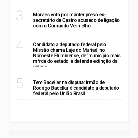
RIO DE JANEIRO
3
Moraes vota por manter preso ex-
secretário de Castro acusado de ligação
com o Comando Vermelho
RIO DE JANEIRO
4
Candidato a deputado federal pelo
Missão chama Laje do Muriaé, no
Noroeste Fluminense, de ‘município mais
m*rda do estado’ e defende extinção da
cidade
RIO DE JANEIRO
5
Tem Bacellar na disputa: irmão de
Rodrigo Bacellar é candidato a deputado
federal pelo União Brasil
VER MAIS