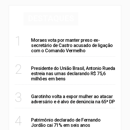
DESTAQUES
RIO DE JANEIRO
1
Moraes vota por manter preso ex-
secretário de Castro acusado de ligação
com o Comando Vermelho
RIO DE JANEIRO
2
Presidente do União Brasil, Antonio Rueda
estreia nas urnas declarando R$ 75,6
milhões em bens
POLÍTICA
3
Garotinho volta a expor mulher ao atacar
adversário e é alvo de denúncia na 65ª DP
RIO DE JANEIRO
4
Patrimônio declarado de Fernando
Jordão cai 71% em seis anos