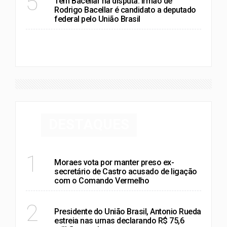
5
Tem Bacellar na disputa: irmão de
Rodrigo Bacellar é candidato a deputado
federal pelo União Brasil
VER MAIS
DESTAQUES
RIO DE JANEIRO
1
Moraes vota por manter preso ex-
secretário de Castro acusado de ligação
com o Comando Vermelho
RIO DE JANEIRO
2
Presidente do União Brasil, Antonio Rueda
estreia nas urnas declarando R$ 75,6