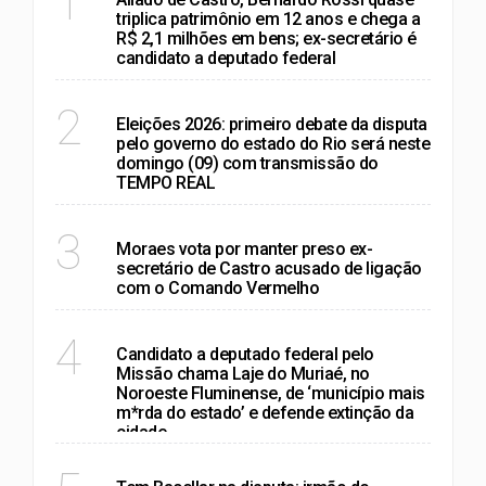
1
triplica patrimônio em 12 anos e chega a
R$ 2,1 milhões em bens; ex-secretário é
candidato a deputado federal
RIO DE JANEIRO
2
Eleições 2026: primeiro debate da disputa
pelo governo do estado do Rio será neste
domingo (09) com transmissão do
TEMPO REAL
RIO DE JANEIRO
3
Moraes vota por manter preso ex-
secretário de Castro acusado de ligação
com o Comando Vermelho
RIO DE JANEIRO
4
Candidato a deputado federal pelo
Missão chama Laje do Muriaé, no
Noroeste Fluminense, de ‘município mais
m*rda do estado’ e defende extinção da
cidade
RIO DE JANEIRO