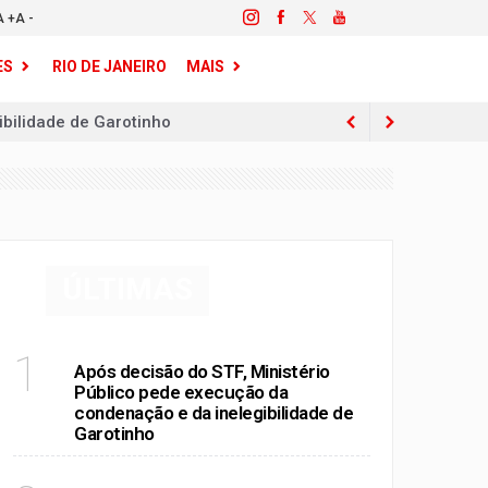
A +
A -
ES
RIO DE JANEIRO
MAIS
al
zes maior do que em 2018
95% desde 2012
resas com dívida acima de R$ 15 milhões
ÚLTIMAS
RIO DE JANEIRO
1
s ligados ao crime no Leblon
Após decisão do STF, Ministério
Público pede execução da
 ao crime em publicação nas redes
condenação e da inelegibilidade de
Garotinho
overno do estado
bilidade de Garotinho
RIO DE JANEIRO