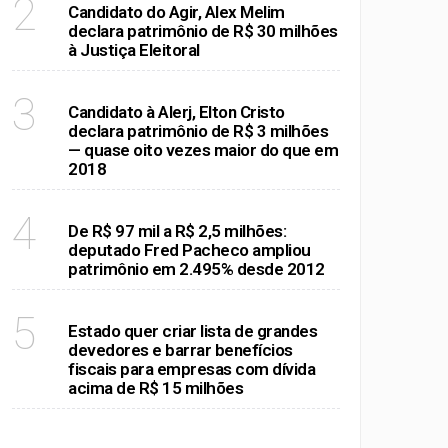
2
Candidato do Agir, Alex Melim
declara patrimônio de R$ 30 milhões
à Justiça Eleitoral
RIO DE JANEIRO
3
Candidato à Alerj, Elton Cristo
declara patrimônio de R$ 3 milhões
— quase oito vezes maior do que em
2018
RIO DE JANEIRO
4
De R$ 97 mil a R$ 2,5 milhões:
deputado Fred Pacheco ampliou
patrimônio em 2.495% desde 2012
RIO DE JANEIRO
5
Estado quer criar lista de grandes
devedores e barrar benefícios
fiscais para empresas com dívida
acima de R$ 15 milhões
VER MAIS