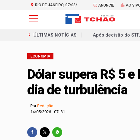
RIO DE JANEIRO, 07/08/
ANUNCIE
AO VIV
2026
Candidato do Agir, Al
ÚLTIMAS NOTÍCIAS
Candidato à Alerj, E
ECONOMIA
De R$ 97 mil a R$ 2
Estado quer criar li
Dólar supera R$ 5 e
Patrimônio declarad
dia de turbulência
Deputada Carla Macha
Programa Tolerância Z
Por
Redação
14/05/2026 - 07h31
Alana Passos entra 
Anthony Garotinho t
Após decisão do STF,