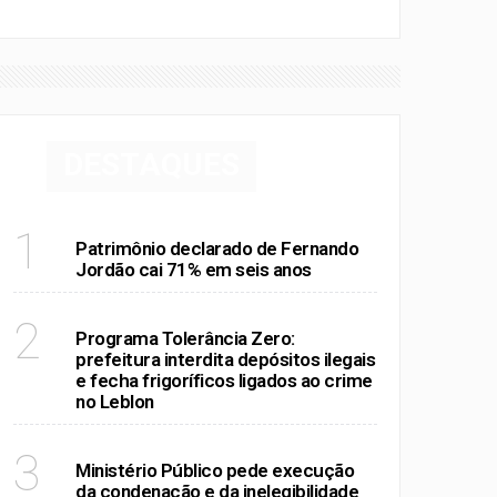
DESTAQUES
RIO DE JANEIRO
1
Patrimônio declarado de Fernando
Jordão cai 71% em seis anos
RIO DE JANEIRO
2
Programa Tolerância Zero:
prefeitura interdita depósitos ilegais
e fecha frigoríficos ligados ao crime
no Leblon
POLÍTICA
3
Ministério Público pede execução
da condenação e da inelegibilidade