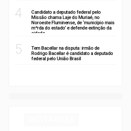
RIO DE JANEIRO
4
Candidato a deputado federal pelo
Missão chama Laje do Muriaé, no
Noroeste Fluminense, de ‘município mais
m*rda do estado’ e defende extinção da
cidade
RIO DE JANEIRO
5
Tem Bacellar na disputa: irmão de
Rodrigo Bacellar é candidato a deputado
federal pelo União Brasil
VER MAIS
DESTAQUES