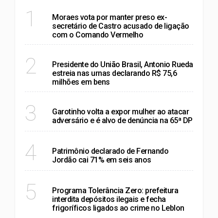
RIO DE JANEIRO
1
Moraes vota por manter preso ex-
secretário de Castro acusado de ligação
com o Comando Vermelho
RIO DE JANEIRO
2
Presidente do União Brasil, Antonio Rueda
estreia nas urnas declarando R$ 75,6
milhões em bens
POLÍTICA
3
Garotinho volta a expor mulher ao atacar
adversário e é alvo de denúncia na 65ª DP
RIO DE JANEIRO
4
Patrimônio declarado de Fernando
Jordão cai 71% em seis anos
RIO DE JANEIRO
5
Programa Tolerância Zero: prefeitura
interdita depósitos ilegais e fecha
frigoríficos ligados ao crime no Leblon